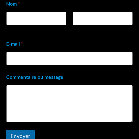
Nom
*
Prénom
Nom
E-mail
*
Commentaire ou message
Envoyer