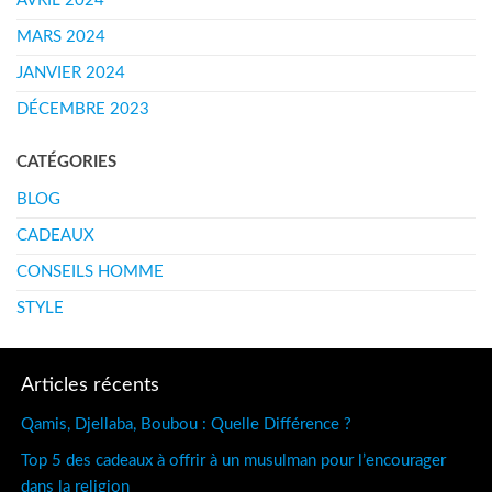
AVRIL 2024
MARS 2024
JANVIER 2024
DÉCEMBRE 2023
CATÉGORIES
BLOG
CADEAUX
CONSEILS HOMME
STYLE
Articles récents
Qamis, Djellaba, Boubou : Quelle Différence ?
Top 5 des cadeaux à offrir à un musulman pour l’encourager
dans la religion