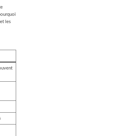
te
pourquoi
et les
souvent
s