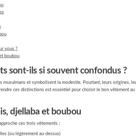
ou
ues
e
ubou
ur vous ?
 et boubou
s sont-ils si souvent confondus ?
es musulmans et symbolisent la modestie. Pourtant, leurs origines, le
endre ces distinctions est essentiel pour choisir le bon vêtement au
s, djellaba et boubou
rapproche ces trois vêtements :
illes (ou légèrement au-dessus)