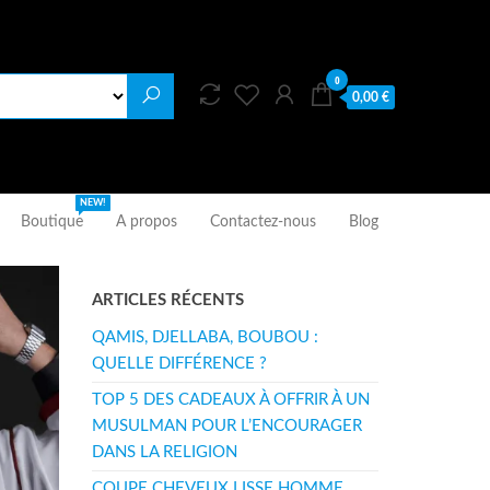
0
0,00 €
NEW!
Boutique
A propos
Contactez-nous
Blog
ARTICLES RÉCENTS
QAMIS, DJELLABA, BOUBOU :
QUELLE DIFFÉRENCE ?
TOP 5 DES CADEAUX À OFFRIR À UN
MUSULMAN POUR L’ENCOURAGER
DANS LA RELIGION
COUPE CHEVEUX LISSE HOMME