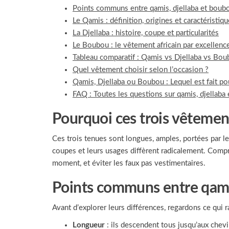
Points communs entre qamis, djellaba et boub
Le Qamis : définition, origines et caractéristiq
La Djellaba : histoire, coupe et particularités
Le Boubou : le vêtement africain par excellenc
Tableau comparatif : Qamis vs Djellaba vs Bo
Quel vêtement choisir selon l’occasion ?
Qamis, Djellaba ou Boubou : Lequel est fait po
FAQ : Toutes les questions sur qamis, djellaba
Pourquoi ces trois vêtement
Ces trois tenues sont longues, amples, portées par l
coupes et leurs usages diffèrent radicalement. Compr
moment, et éviter les faux pas vestimentaires.
Points communs entre qami
Avant d’explorer leurs différences, regardons ce qui 
Longueur
: ils descendent tous jusqu’aux chev