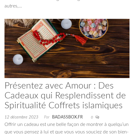
autres,…
Présentez avec Amour : Des
Cadeaux qui Resplendissent de
Spiritualité Coffrets islamiques
12 décembre 2023
Par
BADASSBOX.FR
0
Offrir un cadeau est une belle façon de montrer à quelqu’un
que vous pensez à lui et que vous vous souciez de son bien-