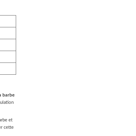
a barbe
ulation
arbe et
er cette