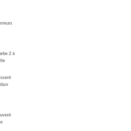
erreurs
arbe 2 à
lle
issent
ntion
euvent
ce