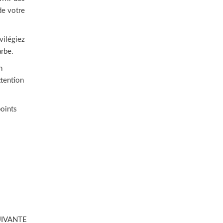
de votre
vilégiez
arbe.
n
ttention
points
Article
UIVANTE