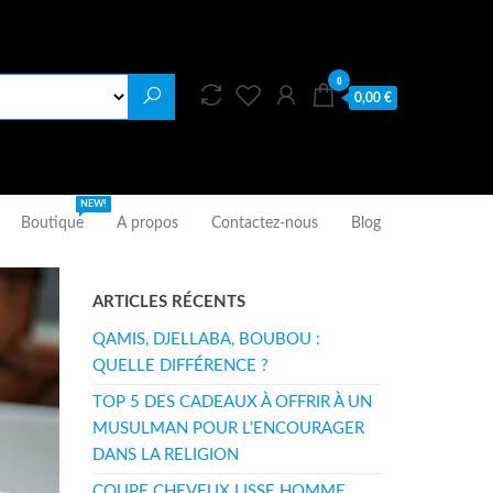
0
0,00 €
NEW!
Boutique
A propos
Contactez-nous
Blog
ARTICLES RÉCENTS
QAMIS, DJELLABA, BOUBOU :
QUELLE DIFFÉRENCE ?
TOP 5 DES CADEAUX À OFFRIR À UN
MUSULMAN POUR L’ENCOURAGER
DANS LA RELIGION
COUPE CHEVEUX LISSE HOMME