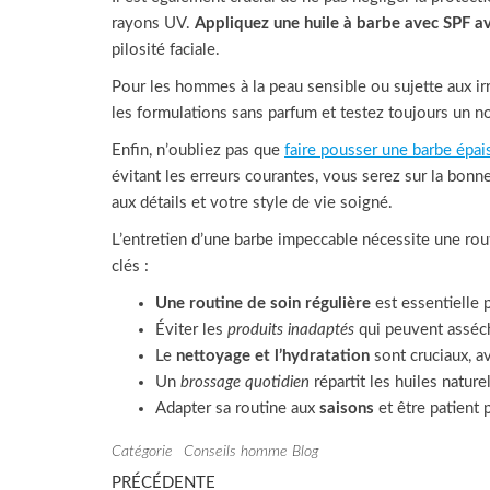
rayons UV.
Appliquez une huile à barbe avec SPF av
pilosité faciale.
Pour les hommes à la peau sensible ou sujette aux irri
les formulations sans parfum et testez toujours un no
Enfin, n’oubliez pas que
faire pousser une barbe épai
évitant les erreurs courantes, vous serez sur la bonne
aux détails et votre style de vie soigné.
L’entretien d’une barbe impeccable nécessite une rout
clés :
Une routine de soin régulière
est essentielle 
Éviter les
produits inadaptés
qui peuvent asséch
Le
nettoyage et l’hydratation
sont cruciaux, a
Un
brossage quotidien
répartit les huiles nature
Adapter sa routine aux
saisons
et être patient 
Catégorie
Conseils homme
Blog
Navigation
Article
PRÉCÉDENTE