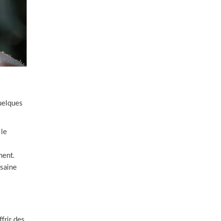
quelques
 le
ment.
 saine
frir des